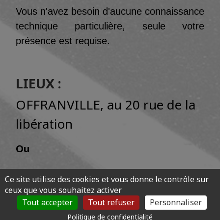
Vous n'avez besoin d'aucune connaissance
technique particulière, seule votre
présence est requise.
LIEUX :
OFFRANVILLE
, au 20 rue de la
libération
Ou
DIEPPE, au 4 Rue du faubourg
Ce site utilise des cookies et vous donne le contrôle sur
de la barre.
ceux que vous souhaitez activer
Tout accepter
Tout refuser
Personnaliser
Politique de confidentialité