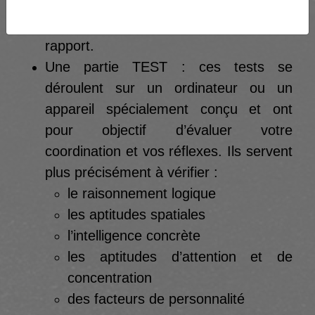
faire un bilan à la fin du test
psychotechnique et à établir son
rapport.
Une partie TEST : ces tests se
déroulent sur un ordinateur ou un
appareil spécialement conçu et ont
pour objectif d’évaluer votre
coordination et vos réflexes. Ils servent
plus précisément à vérifier :
le raisonnement logique
les aptitudes spatiales
l’intelligence concrète
les aptitudes d’attention et de
concentration
des facteurs de personnalité