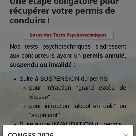
Une étape obligatoire pour
récupérer votre permis de
conduire !
Dates des Tests Psychotechniques
Nos tests psychotechniques s'adressent
aux conducteurs ayant un
permis annulé,
suspendu ou invalidé
:
Suite à SUSPENSION du permis
pour infraction "grand excès de
vitesse"
pour infraction "alcool en délit" ou
"stupéfiant"
Suite à une INVALIDATION du permis
par la perte totale des points du
CONGES 2026