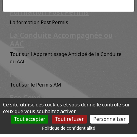
Formation Post Permis
La formation Post Permis
La Conduite Accompagnée ou
AAC
Tout sur l Apprentissage Anticipé de la Conduite
ou AAC
Permis AM
Tout sur le Permis AM
Eco Conduite
Ce site utilise des cookies et vous donne le contrôle sur
Eco Conduite : La conduite Economique et
ceux que vous souhaitez activer
Ecologique
Tout accepter
Tout refuser
Personnaliser
Politique de confidentialité