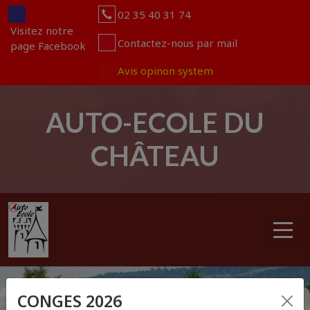
Panneau de gestion des cookies
02 35 40 31 74
Visitez notre
Contactez-nous par mail
page Facebook
Avis opinon system
AUTO-ECOLE DU
CHÂTEAU
articles
0
CONGES 2026