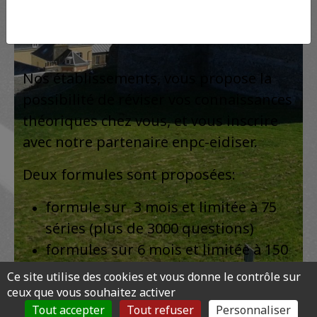
difficulté
Nos établissements, vous propose la
possibilité de réviser vos connaissances
théoriques chez vous, et vous inscrire
avec notre partenaire enpc-eidiser.
Deux formules sont proposées:
formule sur 3 mois et limitée à 75
séries (plus de 3000 questions)
formules sur 6 mois et limitée à 150
série (plus de 6000 questions )
Ce site utilise des cookies et vous donne le contrôle sur
ceux que vous souhaitez activer
Tout accepter
Tout refuser
Personnaliser