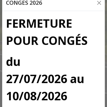
CONGES 2026
FERMETURE
POUR
CONG
ÉS
du
27/07/2026 au
10/08/2026
Le code par internet un
complément nécessaire en cas de